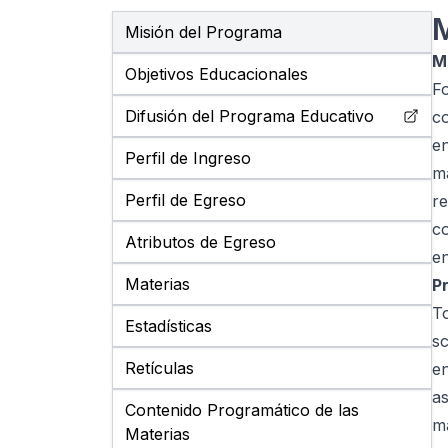
M
Misión del Programa
M
Objetivos Educacionales
Fo
Difusión del Programa Educativo
co
en
Perfil de Ingreso
ma
Perfil de Egreso
r
c
Atributos de Egreso
en
Materias
P
To
Estadísticas
sc
Retículas
e
a
Contenido Programático de las
m
Materias