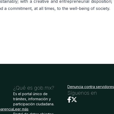
stainably; with a creative and entrepreneurial disposition; 
d a commitment, at all times, to the well-being of society.
Denuncia contra servidores
¿Qué es gob.mx?
Síguenos en
Es el portal único de
trámites, información y
participación ciudadana.
parencia
Leer más