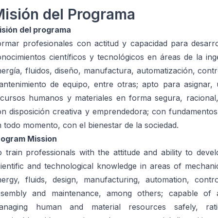
isión del Programa
isión del programa
rmar profesionales con actitud y capacidad para desarroll
nocimientos científicos y tecnológicos en áreas de la in
ergía, fluidos, diseño, manufactura, automatización, contr
ntenimiento de equipo, entre otras; apto para asignar, ut
ecursos humanos y materiales en forma segura, racional, 
on disposición creativa y emprendedora; con fundamentos
 todo momento, con el bienestar de la sociedad.
rogram Mission
 train professionals with the attitude and ability to dev
ientific and technological knowledge in areas of mechani
nergy, fluids, design, manufacturing, automation, contro
ssembly and maintenance, among others; capable of all
anaging human and material resources safely, ration